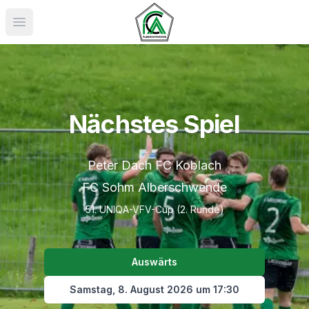
Menü öffnen
FC Sohm Alberschwende
Nächstes Spiel
Peter Dach FC Koblach
FC Sohm Alberschwende
51. UNIQA-VFV-Cup (2. Runde)
Auswärts
Samstag, 8. August 2026 um 17:30