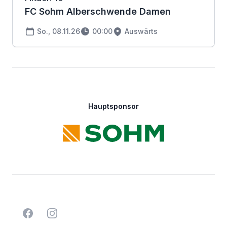
FC Sohm Alberschwende Damen
So., 08.11.26
00:00
Auswärts
Footer
Hauptsponsor
Facebook
Instagram