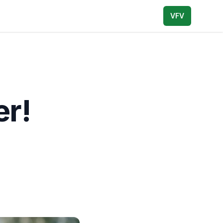
VFV
r!