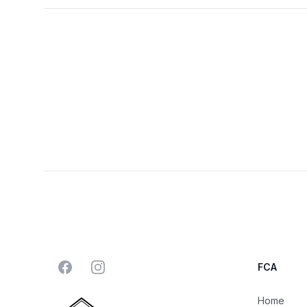
Footer
Facebook
Instagram
FCA
Home