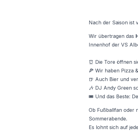
Nach der Saison ist 
Wir übertragen das
Innenhof der VS Al
⏰ Die Tore öffnen si
🍕 Wir haben Pizza &
🍺 Auch Bier und vers
🎶 DJ Andy Green so
🎟️ Und das Beste: Der 
Ob Fußballfan oder ni
Sommerabende.
Es lohnt sich auf je