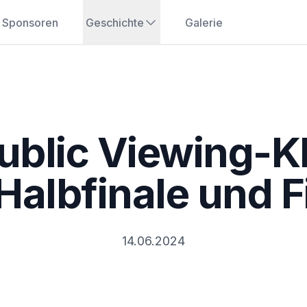
Sponsoren
Geschichte
Galerie
blic Viewing-K
albfinale und F
14.06.2024