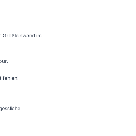
er Großleinwand im
our.
t fehlen!
gessliche