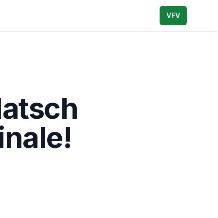
VFV
latsch
inale!