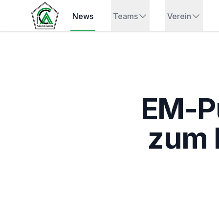
News
Teams
Verein
EM-Pu
zum H