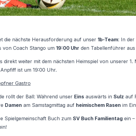
t die nächste Herausforderung auf unser
1b-Team
: In der
s von Coach Stango um
19:00 Uhr
den Tabellenführer au
s direkt weiter mit dem nächsten Heimspiel von unserer 1.
 Anpfiff ist um 19:00 Uhr.
pfner Gastro
rollt der Ball: Während unser
Eins
auswärts in
Sulz
auf P
re
Damen
am Samstagmittag auf
heimischem Rasen
im Ein
re Spielgemeinschaft Buch zum
SV Buch Familientag
ein –
in!