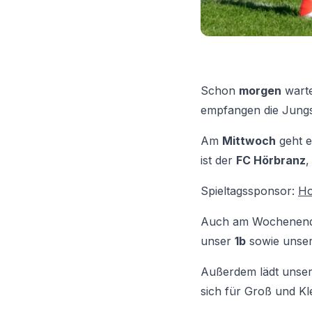
Schon
morgen
warte
empfangen die Jung
Am
Mittwoch
geht e
ist der
FC Hörbranz
,
Spieltagssponsor:
Ho
Auch am Wochenende 
unser
1b
sowie unse
Außerdem lädt unse
sich für Groß und Kle