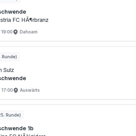
rschwende
tria FC HÃ¶rbranz
19:00
Dahoam
. Runde)
n Sulz
rschwende
17:00
Auswärts
25. Runde)
schwende 1b