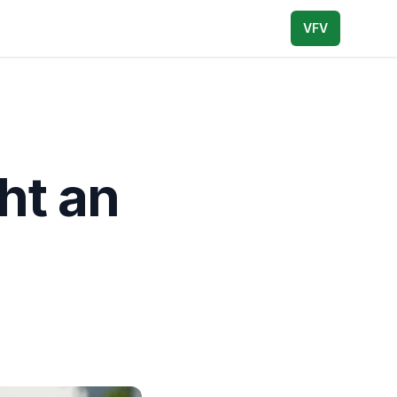
VFV
ht an