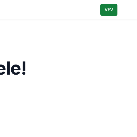
VFV
le!