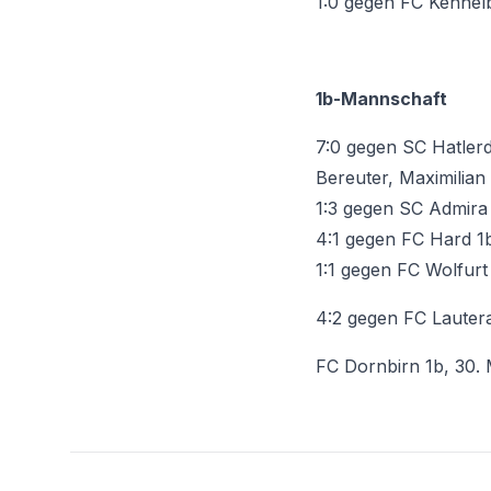
1:0 gegen FC Kenne
1b-Mannschaft
7:0 gegen SC Hatler
Bereuter, Maximilian 
1:3 gegen SC Admira
4:1 gegen FC Hard 1
1:1 gegen FC Wolfur
4:2 gegen FC Lautera
FC Dornbirn 1b, 30.
Footer