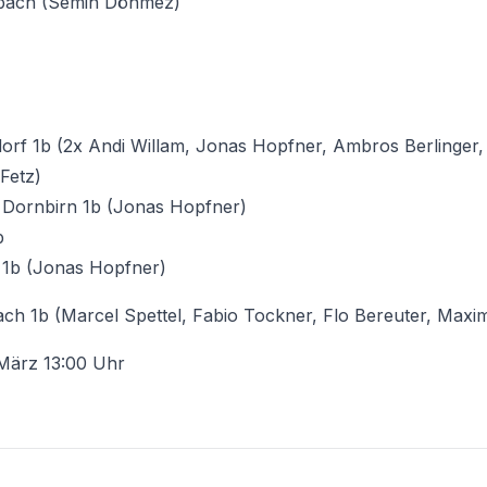
lbach (Semih Dönmez)
dorf 1b (2x Andi Willam, Jonas Hopfner, Ambros Berlinger
Fetz)
 Dornbirn 1b (Jonas Hopfner)
b
t 1b (Jonas Hopfner)
ch 1b (Marcel Spettel, Fabio Tockner, Flo Bereuter, Maximi
 März 13:00 Uhr