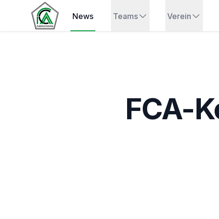
News
Teams
Verein
FCA-Ko