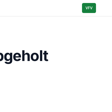
VFV
bgeholt