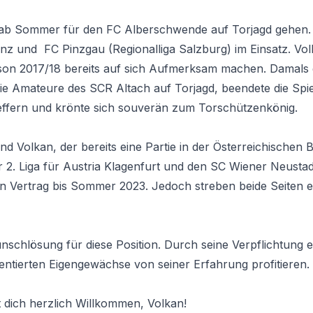
d ab Sommer für den FC Alberschwende auf Torjagd gehen.
nz und FC Pinzgau (Regionalliga Salzburg) im Einsatz. Vol
ison 2017/18 bereits auf sich Aufmerksam machen. Damals 
die Amateure des SCR Altach auf Torjagd, beendete die Spiel
effern und krönte sich souverän zum Torschützenkönig.
 Volkan, der bereits eine Partie in der Österreichischen B
r 2. Liga für Austria Klagenfurt und den SC Wiener Neustad
nen Vertrag bis Sommer 2023. Jedoch streben beide Seiten ei
nschlösung für diese Position. Durch seine Verpflichtung e
entierten Eigengewächse von seiner Erfahrung profitieren.
t dich herzlich Willkommen, Volkan!