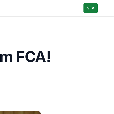
VFV
um FCA!