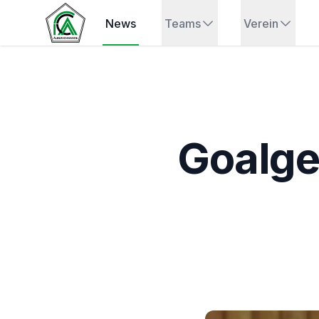
News
Teams
Verein
Goalge