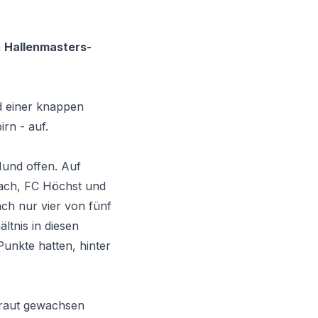
n
Hallenmasters-
d einer knappen
rn - auf.
Mund offen. Auf
rach, FC Höchst und
ach nur vier von fünf
ltnis in diesen
unkte hatten, hinter
Kraut gewachsen