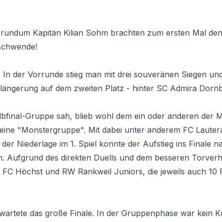
 rundum Kapitän Kilian Sohm brachten zum ersten Mal de
schwende!
 In der Vorrunde stieg man mit drei souveränen Siegen un
rlängerung auf dem zweiten Platz - hinter SC Admira Dornbi
lbfinal-Gruppe sah, blieb wohl dem ein oder anderen der 
eine "Monstergruppe". Mit dabei unter anderem FC Laute
der Niederlage im 1. Spiel konnte der Aufstieg ins Finale n
en. Aufgrund des direkten Duells und dem besseren Torverhä
 FC Höchst und RW Rankweil Juniors, die jeweils auch 10 P
wartete das große Finale. In der Gruppenphase war kein 