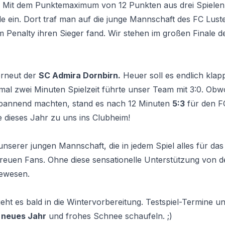
. Mit dem Punktemaximum von 12 Punkten aus drei Spielen 
le ein. Dort traf man auf die junge Mannschaft des FC Lus
im Penalty ihren Sieger fand. Wir stehen im großen Finale 
erneut der
SC Admira Dornbirn.
Heuer soll es endlich klap
mal zwei Minuten Spielzeit führte unser Team mit 3:0. Obw
pannend machten, stand es nach 12 Minuten
5:3
für den F
 dieses Jahr zu uns ins Clubheim!
unserer jungen Mannschaft, die in jedem Spiel alles für da
treuen Fans. Ohne diese sensationelle Unterstützung von 
gewesen.
eht es bald in die Wintervorbereitung. Testspiel-Termine un
 neues Jahr
und frohes Schnee schaufeln. ;)