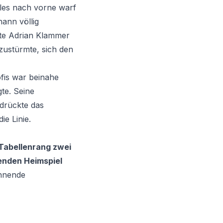
lles nach vorne warf
ann völlig
lte Adrian Klammer
 zustürmte, sich den
fis war beinahe
te. Seine
drückte das
e Linie.
Tabellenrang zwei
enden Heimspiel
annende