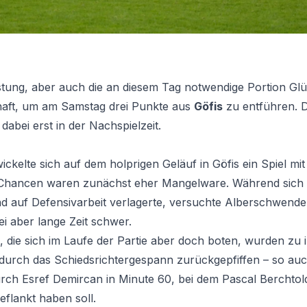
istung, aber auch die an diesem Tag notwendige Portion Gl
aft, um am Samstag drei Punkte aus
Göfis
zu entführen. D
dabei erst in der Nachspielzeit.
ckelte sich auf dem holprigen Geläuf in Göfis ein Spiel mi
 Chancen waren zunächst eher Mangelware. Während sich d
 auf Defensivarbeit verlagerte, versuchte Alberschwende 
ei aber lange Zeit schwer.
, die sich im Laufe der Partie aber doch boten, wurden zu
durch das Schiedsrichtergespann zurückgepfiffen – so au
urch Esref Demircan in Minute 60, bei dem Pascal Berchtol
eflankt haben soll.