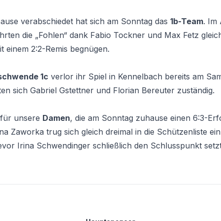
rpause verabschiedet hat sich am Sonntag das
1b-Team
. Im
hrten die „Fohlen“ dank Fabio Tockner und Max Fetz gleic
it einem 2:2-Remis begnügen.
schwende 1c
verlor ihr Spiel in Kennelbach bereits am Sams
ten sich Gabriel Gstettner und Florian Bereuter zuständig.
afür unsere
Damen
, die am Sonntag zuhause einen 6:3-Er
ina Zaworka trug sich gleich dreimal in die Schützenliste ein
evor Irina Schwendinger schließlich den Schlusspunkt setzt