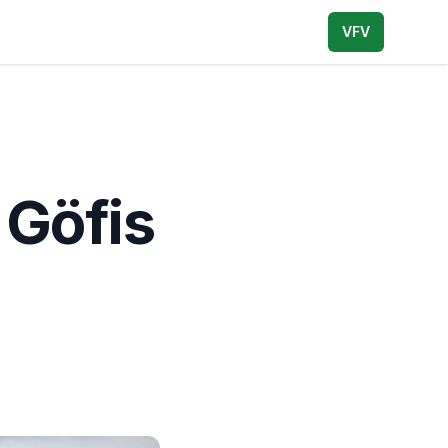
VFV
 Göfis