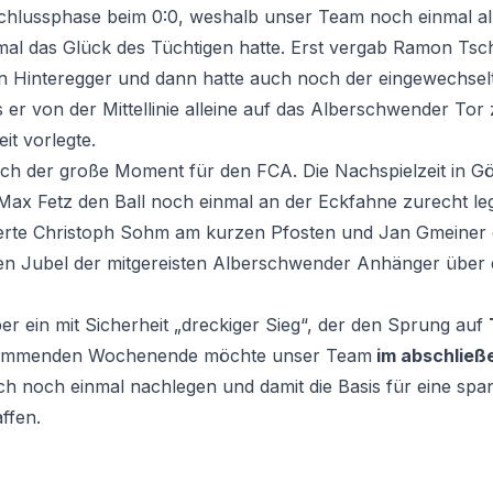
 Schlussphase beim 0:0, weshalb unser Team noch einmal a
al das Glück des Tüchtigen hatte. Erst vergab Ramon Tsch
ian Hinteregger und dann hatte auch noch der eingewechse
s er von der Mittellinie alleine auf das Alberschwender Tor
it vorlegte.
h der große Moment für den FCA. Die Nachspielzeit in Gö
 Max Fetz den Ball noch einmal an der Eckfahne zurecht leg
gerte Christoph Sohm am kurzen Pfosten und Jan Gmeiner 
n Jubel der mitgereisten Alberschwender Anhänger über di
ber ein mit Sicherheit „dreckiger Sieg“, der den Sprung auf
 kommenden Wochenende möchte unser Team
im abschließ
h noch einmal nachlegen und damit die Basis für eine sp
ffen.