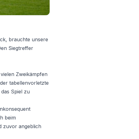
ück, brauchte unsere
en Siegtreffer
t vielen Zweikämpfen
er tabellenvorletzte
das Spiel zu
 inkonsequent
ch beim
d zuvor angeblich