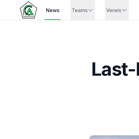
News
Teams
Verein
Last-