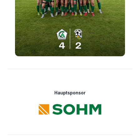
Footer
Hauptsponsor