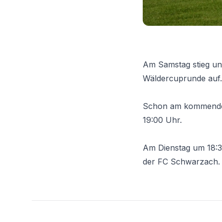
Am Samstag stieg un
Wäldercuprunde auf. 
Schon am kommenden
19:00 Uhr.
Am Dienstag um 18:30
der FC Schwarzach.
Footer