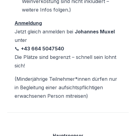
Weinverkostung sind nicht inkludiert –
weitere Infos folgen.)
Anmeldung
Jetzt gleich anmelden bei
Johannes Muxel
unter
📞
+43 664 5047540
Die Plätze sind begrenzt – schnell sein lohnt
sich!
(Minderjährige Teilnehmer*innen dürfen nur
in Begleitung einer aufsichtspflichtigen
erwachsenen Person mitreisen)
Footer
Hauptsponsor