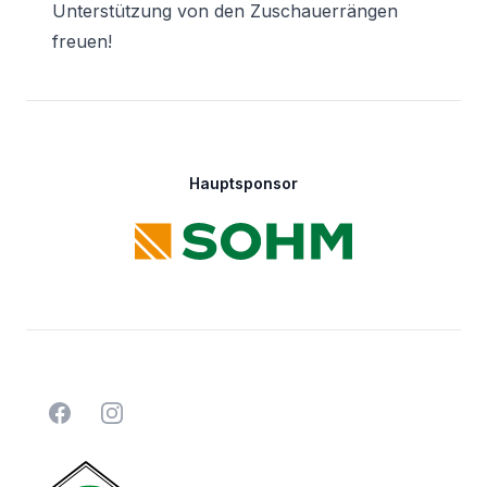
Unterstützung von den Zuschauerrängen
freuen!
Footer
Hauptsponsor
Facebook
Instagram