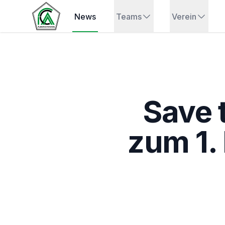
News
Teams
Verein
Save 
zum 1.