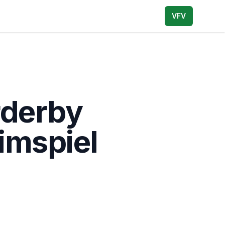
VFV
rderby
imspiel