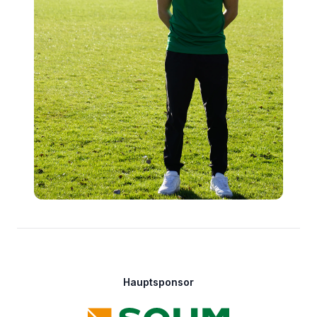
Footer
Hauptsponsor